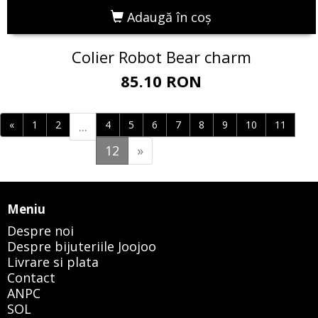
Adaugă în coş
Colier Robot Bear charm
85.10 RON
«
1
2
...
4
5
6
7
8
9
10
11
12
»
Meniu
Despre noi
Despre bijuteriile Joojoo
Livrare si plata
Contact
ANPC
SOL