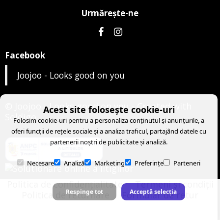
Urmăreşte-ne
Facebook
Joojoo - Looks good on you
© Joojoo - Looks good on you
- Created with
Acest site folosește cookie-uri
Soldigo
Folosim cookie-uri pentru a personaliza conținutul și anunțurile, a
oferi funcții de rețele sociale și a analiza traficul, partajând datele cu
partenerii noștri de publicitate și analiză.
Necesare
Analiză
Marketing
Preferințe
Parteneri
Politica de confidenţialitate
Termeni şi condiţii
Respinge tot
Acceptă selecția
Politica de returnare
Formular de retur