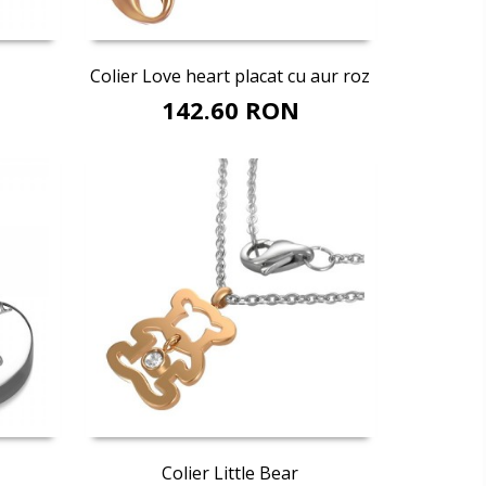
Adaugă în coş
Colier Love heart placat cu aur roz
142.60 RON
Adaugă în coş
Colier Little Bear