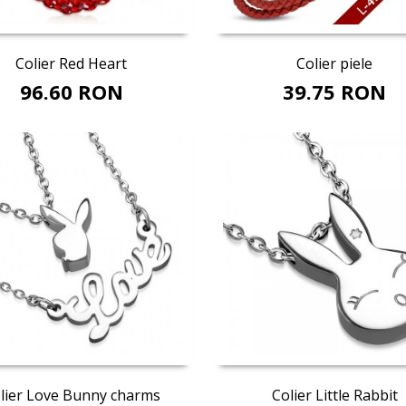
Adaugă în coş
Opţiuni
Colier Red Heart
Colier piele
96.60 RON
39.75 RON
Adaugă în coş
Adaugă în coş
lier Love Bunny charms
Colier Little Rabbit