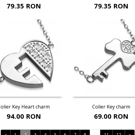
79.35 RON
79.35 RON
Adaugă în coş
Adaugă în coş
olier Key Heart charm
Colier Key charm
94.00 RON
69.00 RON
«
1
2
3
4
5
6
7
8
...
11
12
»