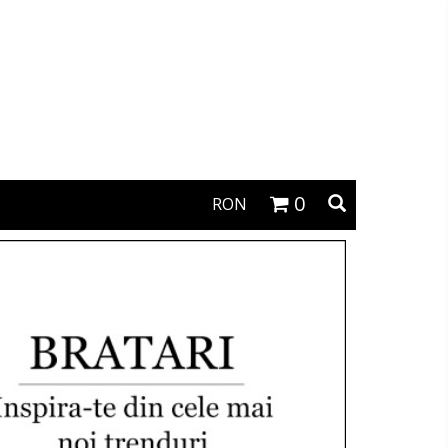
0
RON