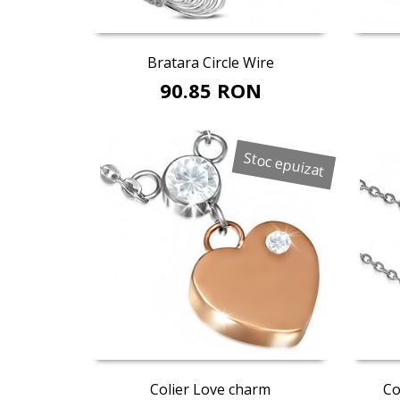
Adaugă în coş
Bratara Circle Wire
90.85 RON
Stoc epuizat
Colier Love charm
Co