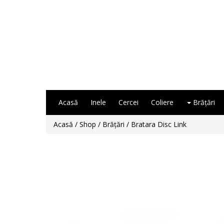
Acasă
Inele
Cercei
Coliere
Brăţări
Acasă
/
Shop
/
Brăţări
/ Bratara Disc Link