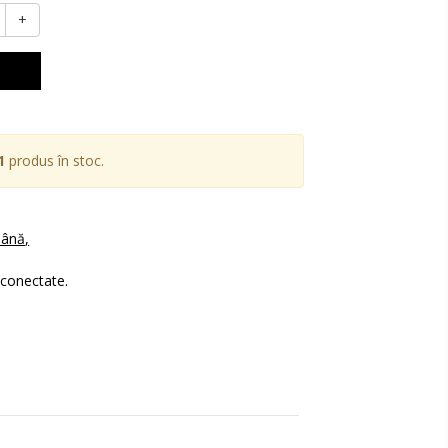
+
1
produs în stoc.
mână
 conectate.