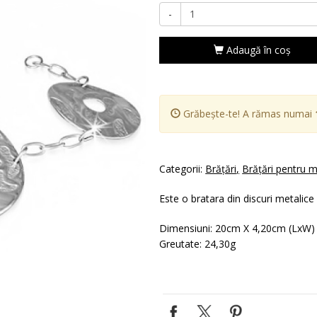
-
Adaugă în coş
Grăbește-te! A rămas numai
Categorii:
Brăţări
Brăţări pentru 
Este o bratara din discuri metalice
Dimensiuni: 20cm X 4,20cm (LxW)
Greutate: 24,30g