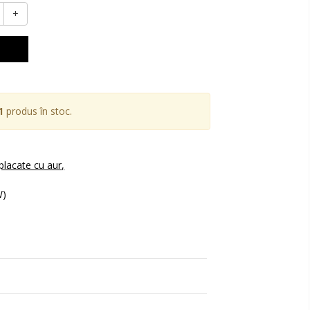
+
1
produs în stoc.
 placate cu aur
W)