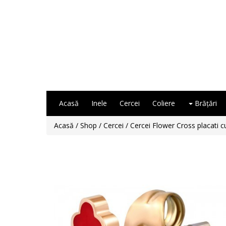
Acasă
Inele
Cercei
Coliere
Brăţări
Acasă
/
Shop
/
Cercei
/ Cercei Flower Cross placati c