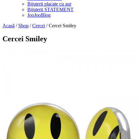
Bijuterii placate cu aur
Bijuterii STATEMENT
JooJooBlog
Acasă
/
Shop
/
Cercei
/ Cercei Smiley
Cercei Smiley