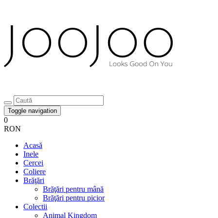
Toggle navigation
0
RON
Acasă
Inele
Cercei
Coliere
Brăţări
Brăţări pentru mână
Brăţări pentru picior
Colectii
Animal Kingdom