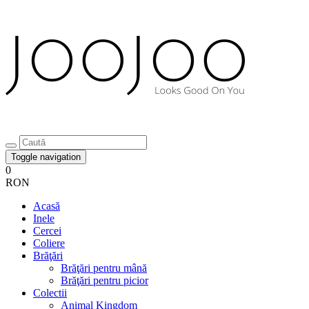
Toggle navigation
0
RON
Acasă
Inele
Cercei
Coliere
Brăţări
Brăţări pentru mână
Brăţări pentru picior
Colectii
Animal Kingdom