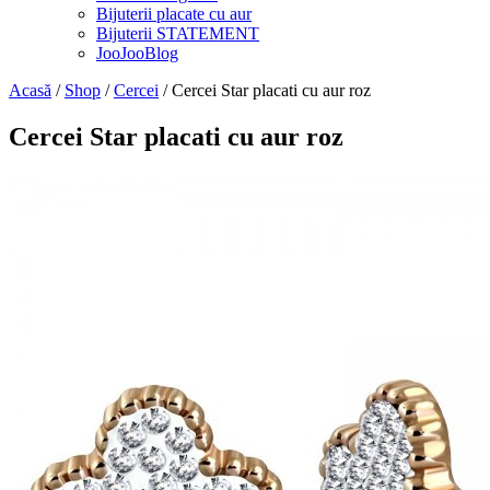
Bijuterii placate cu aur
Bijuterii STATEMENT
JooJooBlog
Acasă
/
Shop
/
Cercei
/ Cercei Star placati cu aur roz
Cercei Star placati cu aur roz