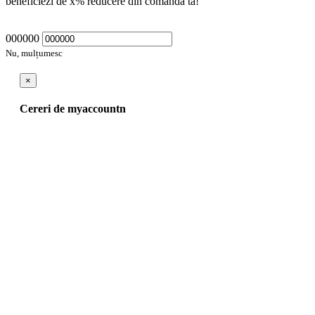
beneficiezi de
x
% reducere din comanda ta!
000000
Nu, mulțumesc
×
Cereri de myaccountn