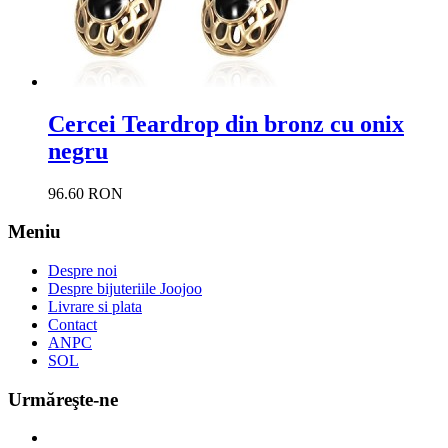
Cercei Teardrop din bronz cu onix
negru
96.60 RON
Meniu
Despre noi
Despre bijuteriile Joojoo
Livrare si plata
Contact
ANPC
SOL
Urmăreşte-ne