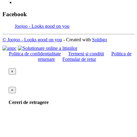
Facebook
Joojoo - Looks good on you
© Joojoo - Looks good on you
- Created with
Soldigo
Politica de confidenţialitate
Termeni şi condiţii
Politica de
returnare
Formular de retur
×
×
Cereri de retragere