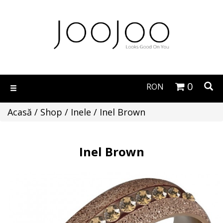
0
RON
Toggle
navigation
Acasă
/
Shop
/
Inele
/ Inel Brown
Inel Brown