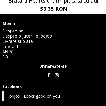
Bratara Hearts charm placata cu aur
56.35 RON
Meniu
Despre noi
Despre bijuteriile Joojoo
Livrare si plata
Contact
ANPC
SOL
Urmăreşte-ne
Facebook
Joojoo - Looks good on you