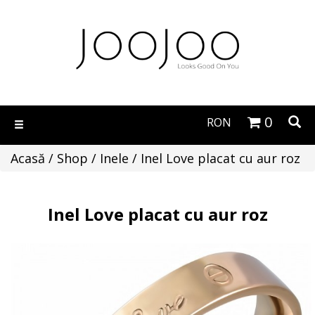
0
RON
Toggle
navigation
Acasă
/
Shop
/
Inele
/ Inel Love placat cu aur roz
Inel Love placat cu aur roz