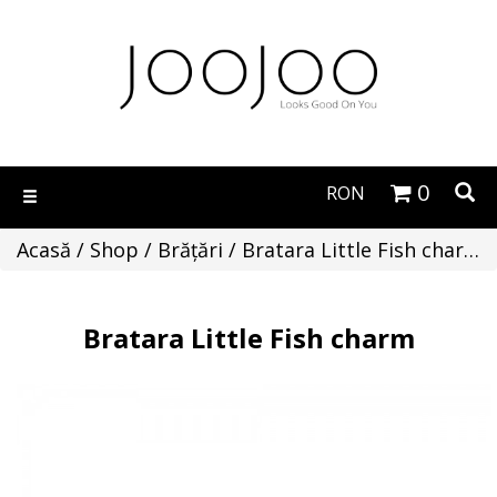
0
RON
Toggle
navigation
Acasă
/
Shop
/
Brăţări
/ Bratara Little Fish charm
Bratara Little Fish charm