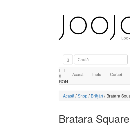
Acasă
Inele
Cercei
0
RON
Acasă
/
Shop
/
Brăţări
/ Bratara Squa
Bratara Square