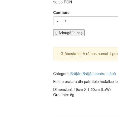
56.35 RON
Cantitate
-
Adaugă în coş
Grăbește-te! A rămas numai
1
pro
Categorii:
Brăţări
Brăţări pentru mână
Este o bratara din patratele metalice le
Dimensiuni: 19cm X 1,50cm (LxW)
Greutate: 8g