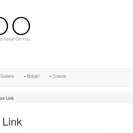
Coliere
Brăţări
Colectii
re Link
 Link