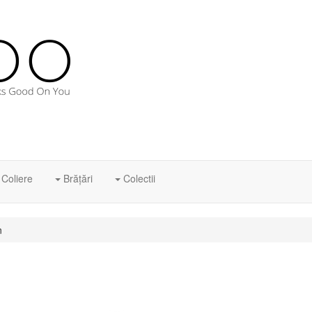
Coliere
Brăţări
Colectii
n