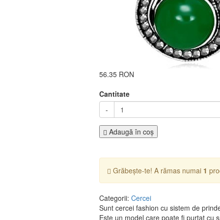
56.35 RON
Cantitate
-
Adaugă în coş
Grăbește-te! A rămas numai
1
pro
Categorii:
Cercei
Sunt cercei fashion cu sistem de prinde
Este un model care poate fi purtat cu suc