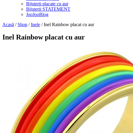
Bijuterii placate cu aur
Bijuterii STATEMENT
JooJooBlog
Acasă
/
Shop
/
Inele
/ Inel Rainbow placat cu aur
Inel Rainbow placat cu aur