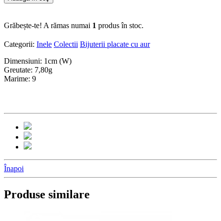
Grăbește-te! A rămas numai
1
produs în stoc.
Categorii:
Inele
Colectii
Bijuterii placate cu aur
Dimensiuni: 1cm (W)
Greutate: 7,80g
Marime: 9
Înapoi
Produse similare