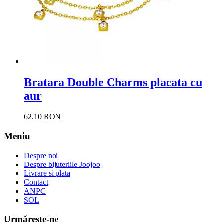
Bratara Double Charms placata cu
aur
62.10 RON
Meniu
Despre noi
Despre bijuteriile Joojoo
Livrare si plata
Contact
ANPC
SOL
Urmăreşte-ne