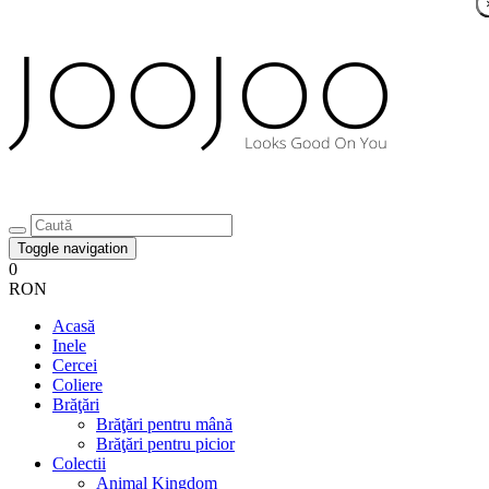
Toggle navigation
0
RON
Acasă
Inele
Cercei
Coliere
Brăţări
Brăţări pentru mână
Brăţări pentru picior
Colectii
Animal Kingdom